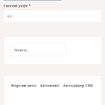
Current ye@r
*
Н
а
й
т
и
:
Форсаж авто
Автоплюс
Автодилер СПБ
Авр