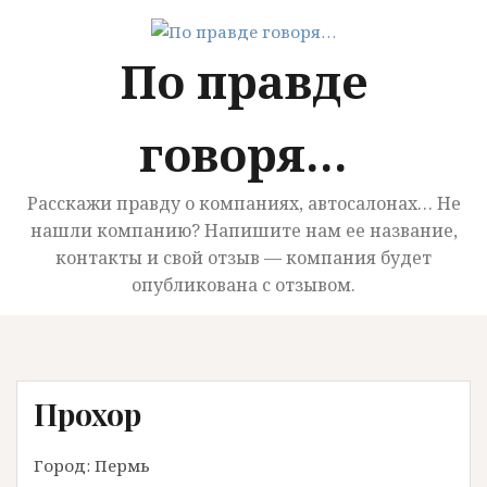
П
е
По правде
р
е
й
говоря…
т
и
к
Расскажи правду о компаниях, автосалонах… Не
с
нашли компанию? Напишите нам ее название,
о
контакты и свой отзыв — компания будет
д
опубликована с отзывом.
е
р
ж
и
Прохор
м
о
м
Город: Пермь
у