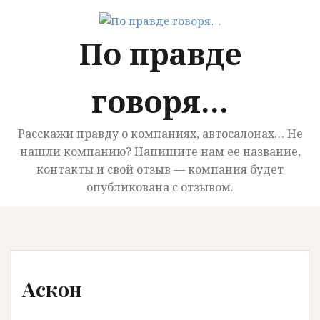
П
е
По правде
р
е
й
говоря…
т
и
к
Расскажи правду о компаниях, автосалонах… Не
с
нашли компанию? Напишите нам ее название,
о
контакты и свой отзыв — компания будет
д
опубликована с отзывом.
е
р
ж
и
м
Аскон
о
м
у