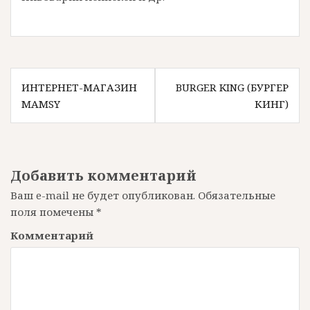
Н
ИНТЕРНЕТ-МАГАЗИН
BURGER KING (БУРГЕР
MAMSY
КИНГ)
а
в
и
Добавить комментарий
г
Ваш e-mail не будет опубликован.
Обязательные
а
поля помечены
*
ц
Комментарий
и
я
п