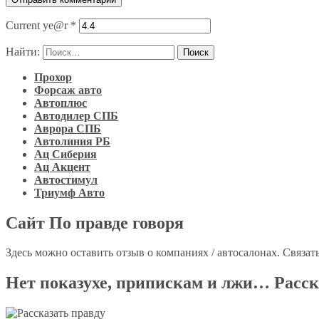
Current ye@r
*
Найти:
Прохор
Форсаж авто
Автоплюс
Автодилер СПБ
Аврора СПБ
Автолиния РБ
Ац Сиберия
Ац Акцент
Автостимул
Триумф Авто
Сайт По правде говоря
Здесь можно оставить отзыв о компаниях / автосалонах. Связа
Нет показухе, припискам и лжи… Расск