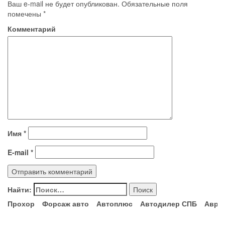
Ваш e-mail не будет опубликован.
Обязательные поля
помечены
*
Комментарий
Имя
*
E-mail
*
Найти:
Прохор
Форсаж авто
Автоплюс
Автодилер СПБ
Авро