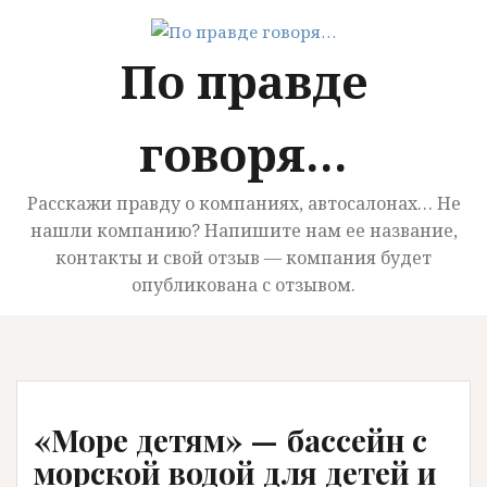
П
е
По правде
р
е
й
говоря…
т
и
к
Расскажи правду о компаниях, автосалонах… Не
с
нашли компанию? Напишите нам ее название,
о
контакты и свой отзыв — компания будет
д
опубликована с отзывом.
е
р
ж
и
м
«Море детям» — бассейн с
о
м
морской водой для детей и
у