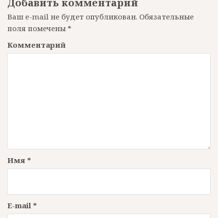
Добавить комментарий
а
Ваш e-mail не будет опубликован.
Обязательные
ц
поля помечены
*
и
Комментарий
я
п
о
з
а
п
и
Имя
*
с
я
м
E-mail
*