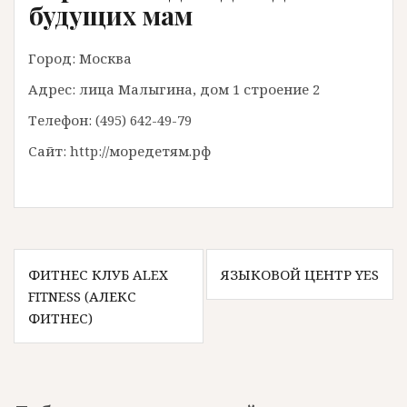
будущих мам
Город: Москва
Адрес: лица Малыгина, дом 1 строение 2
Телефон: (495) 642-49-79
Сайт: http://моредетям.рф
Н
ФИТНЕС КЛУБ ALEX
ЯЗЫКОВОЙ ЦЕНТР YES
FITNESS (АЛЕКС
а
ФИТНЕС)
в
и
г