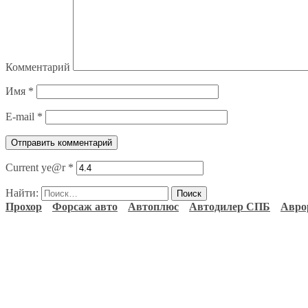
Комментарий
Имя
*
E-mail
*
Current ye@r
*
Найти:
Прохор
Форсаж авто
Автоплюс
Автодилер СПБ
Авро