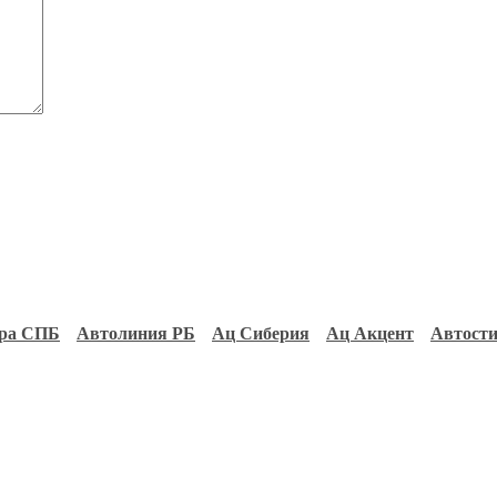
ра СПБ
Автолиния РБ
Ац Сиберия
Ац Акцент
Автост