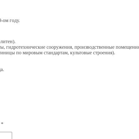
-ом году.
литен).
ы, гидротехнические сооружения, производственные помещения
тиницы по мировым стандартам, культовые строения).
а.
ы
*