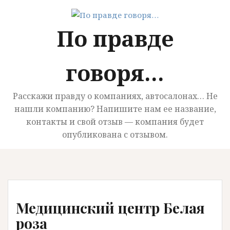
П
е
По правде
р
е
й
говоря…
т
и
к
Расскажи правду о компаниях, автосалонах… Не
с
нашли компанию? Напишите нам ее название,
о
контакты и свой отзыв — компания будет
д
опубликована с отзывом.
е
р
ж
и
м
Медицинский центр Белая
о
м
роза
у