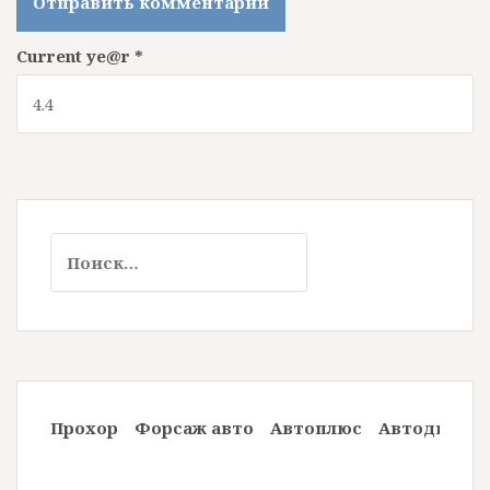
Current ye@r
*
Н
а
й
т
и
:
Прохор
Форсаж авто
Автоплюс
Автодилер 