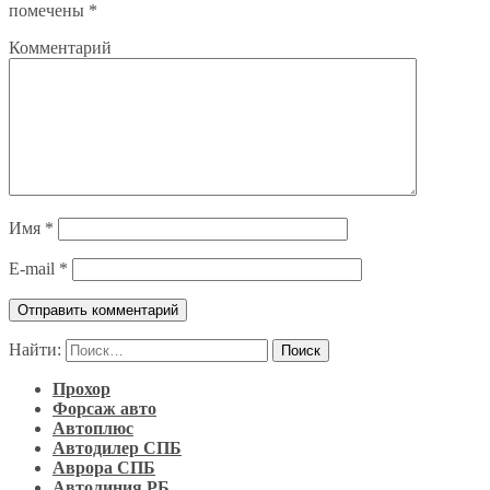
помечены
*
Комментарий
Имя
*
E-mail
*
Найти:
Прохор
Форсаж авто
Автоплюс
Автодилер СПБ
Аврора СПБ
Автолиния РБ